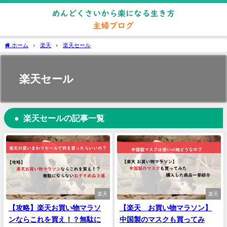
ホーム
楽天
楽天セール
楽天セール
楽天セールの記事一覧
楽天
楽天
【攻略】楽天お買い物マラソ
【楽天 お買い物マラソン】
ンならこれを買え！？無駄に
中国製のマスクも買ってみ