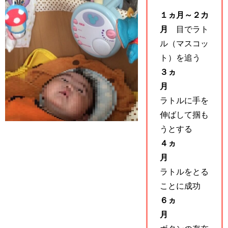
１ヵ月～２カ
月
目でラト
ル（マスコッ
ト）を追う
３ヵ
月
ラトルに手を
伸ばして掴も
うとする
４ヵ
月
ラトルをとる
ことに成功
６ヵ
月