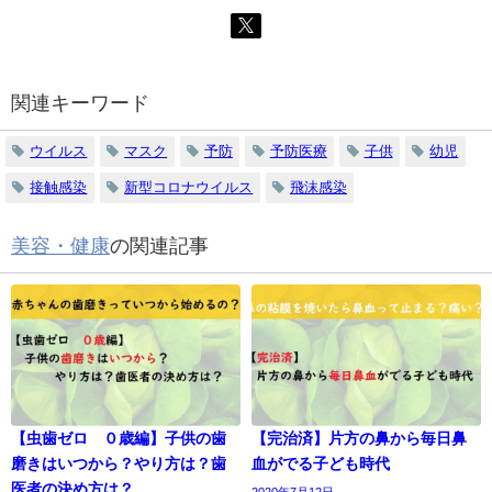
関連キーワード
ウイルス
マスク
予防
予防医療
子供
幼児
接触感染
新型コロナウイルス
飛沫感染
美容・健康
の関連記事
【虫歯ゼロ ０歳編】子供の歯
【完治済】片方の鼻から毎日鼻
磨きはいつから？やり方は？歯
血がでる子ども時代
医者の決め方は？
2020年7月12日