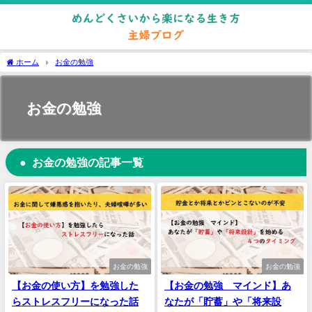
ホーム
お金の勉強
お金の勉強
お金の勉強の記事一覧
お金の勉強
お金の勉強
【お金の使い方】を勉強した
【お金の勉強 マインド】あ
らストレスフリーになった話
なたが「貯蓄」や「将来設