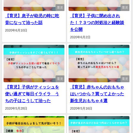
育児
育児
【育児】息子が幼児の時に吃
【育児】子供に閉め出され
音になって治った話
た！？３つの対処法と経験談
を公開
2020年6月10日
2020年6月2日
育児
育児
【育児】子供がティッシュを
【育児】赤ちゃんのおもちゃ
使い過ぎて毎日イライラ う
はいつから？買ってよかった
ちの子はこうして治った
新生児おもちゃ４選
2020年5月28日
2020年5月16日