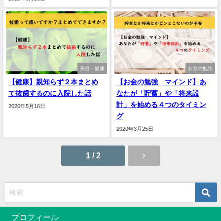
美容・健康
お金の勉強
【健康】親知らず２本まとめ
【お金の勉強 マインド】あ
て抜歯するのに入院した話
なたが「貯蓄」や「将来設
計」を始める４つのタイミン
2020年5月16日
グ
2020年3月25日
1 / 2
プロフィール