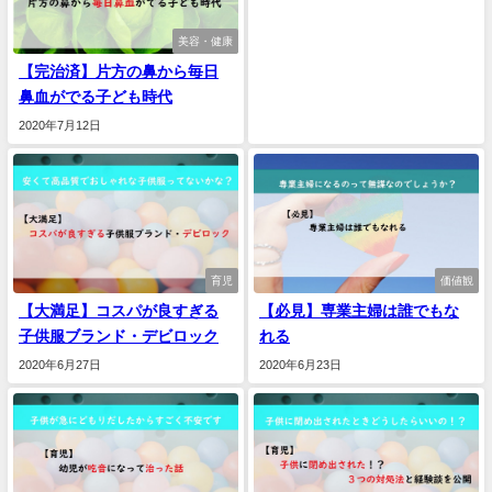
美容・健康
【完治済】片方の鼻から毎日
鼻血がでる子ども時代
2020年7月12日
育児
価値観
【大満足】コスパが良すぎる
【必見】専業主婦は誰でもな
子供服ブランド・デビロック
れる
2020年6月27日
2020年6月23日