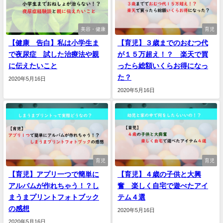
美容・健康
育児
【健康 告白】私は小学生ま
【育児】３歳までのおむつ代
で夜尿症 試した治療法や親
が１５万超え！？ 楽天で買
に伝えたいこと
ったら総額いくらお得になっ
た？
2020年5月16日
2020年5月16日
育児
育児
【育児】アプリ一つで簡単に
【育児】４歳の子供と大興
アルバムが作れちゃう！？し
奮 楽しく自宅で遊べたアイ
まうまプリントフォトブック
テム４選
の感想
2020年5月16日
2020年5月16日